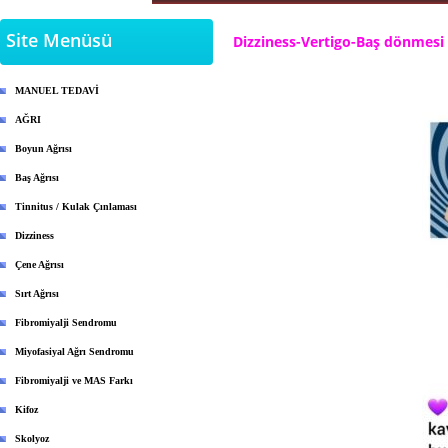
Site Menüsü
Dizziness-Vertigo-Baş dönmesi
MANUEL TEDAVİ
AĞRI
Boyun Ağrısı
Baş Ağrısı
Tinnitus / Kulak Çınlaması
Dizziness
Çene Ağrısı
Sırt Ağrısı
Fibromiyalji Sendromu
Miyofasiyal Ağrı Sendromu
Fibromiyalji ve MAS Farkı
Kifoz
Skolyoz