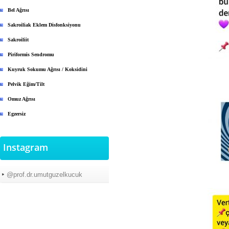
Bel Ağrısı
Sakroiliak Eklem Disfonksiyonu
Sakroiliit
Piriformis Sendromu
Kuyruk Sokumu Ağrısı / Koksidini
Pelvik Eğim/Tilt
Omuz Ağrısı
Egzersiz
Instagram
@prof.dr.umutguzelkucuk