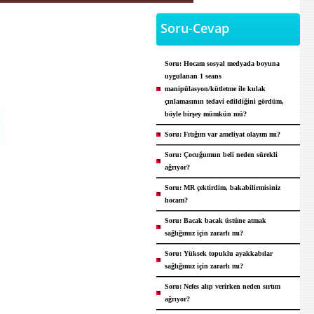
Soru-Cevap
Soru: Hocam sosyal medyada boyuna
uygulanan 1 seans
manipülasyon/kütletme ile kulak
çınlamasının tedavi edildiğini gördüm,
böyle birşey mümkün mü?
Soru: Fıtığım var ameliyat olayım mı?
Soru: Çocuğumun beli neden sürekli
ağrıyor?
Soru: MR çektirdim, bakabilirmisiniz
hocam?
Soru: Bacak bacak üstüne atmak
sağlığımız için zararlı mı?
Soru: Yüksek topuklu ayakkabılar
sağlığımız için zararlı mı?
Soru: Nefes alıp verirken neden sırtım
ağrıyor?