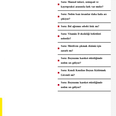
Soru: Manuel tedavi, osteopati ve
kayropraksi arasında fark var mıdır?
Soru: Neden bazı insanlar daha fazla acı
çekiyor?
Soru: Bel ağrımın sebebi fıtık mı?
Soru: Vitamin D eksikliği belirtileri
nelerdir?
Soru: Merdiven çıkmak dizimiz için
zararlı mı?
Soru: Boynumu hareket ettirdiğimde
neden ses geliyor?
Soru: Kendi Kendine Boyun Kütletmek
Güvenli mi?
Soru: Boynumu hareket ettirdiğimde
neden ses geliyor?